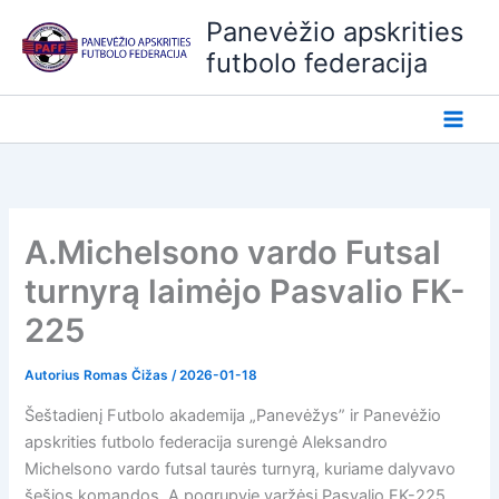
Pereiti
Panevėžio apskrities
prie
futbolo federacija
turinio
A.Michelsono vardo Futsal
turnyrą laimėjo Pasvalio FK-
225
Autorius
Romas Čižas
/
2026-01-18
Šeštadienį Futbolo akademija „Panevėžys” ir Panevėžio
apskrities futbolo federacija surengė Aleksandro
Michelsono vardo futsal taurės turnyrą, kuriame dalyvavo
šešios komandos. A pogrupyje varžėsi Pasvalio FK-225,