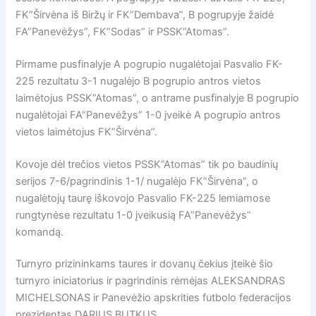
FK”Širvėna iš Biržų ir FK”Dembava”, B pogrupyje žaidė
FA”Panevėžys”, FK”Sodas” ir PSSK”Atomas”.
Pirmame pusfinalyje A pogrupio nugalėtojai Pasvalio FK-
225 rezultatu 3-1 nugalėjo B pogrupio antros vietos
laimėtojus PSSK”Atomas”, o antrame pusfinalyje B pogrupio
nugalėtojai FA”Panevėžys” 1-0 įveikė A pogrupio antros
vietos laimėtojus FK”Širvėna”.
Kovoje dėl trečios vietos PSSK”Atomas” tik po baudinių
serijos 7-6/pagrindinis 1-1/ nugalėjo FK”Širvėna”, o
nugalėtojų taurę iškovojo Pasvalio FK-225 lemiamose
rungtynėse rezultatu 1-0 įveikusią FA”Panevėžys”
komandą.
Turnyro prizininkams taures ir dovanų čekius įteikė šio
turnyro iniciatorius ir pagrindinis rėmėjas ALEKSANDRAS
MICHELSONAS ir Panevėžio apskrities futbolo federacijos
prezidentas DARIUS BUTKUS.