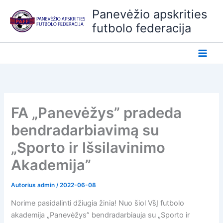
Pereiti
Panevėžio apskrities
prie
futbolo federacija
turinio
FA „Panevėžys” pradeda
bendradarbiavimą su
„Sporto ir Išsilavinimo
Akademija”
Autorius
admin
/
2022-06-08
Norime pasidalinti džiugia žinia! Nuo šiol VšĮ futbolo
akademija „Panevėžys” bendradarbiauja su „Sporto ir