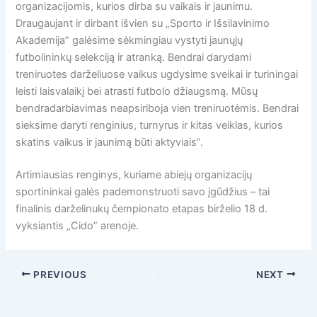
organizacijomis, kurios dirba su vaikais ir jaunimu.
Draugaujant ir dirbant išvien su „Sporto ir Išsilavinimo
Akademija” galėsime sėkmingiau vystyti jaunųjų
futbolininkų selekciją ir atranką. Bendrai darydami
treniruotes darželiuose vaikus ugdysime sveikai ir turiningai
leisti laisvalaikį bei atrasti futbolo džiaugsmą. Mūsų
bendradarbiavimas neapsiriboja vien treniruotėmis. Bendrai
sieksime daryti renginius, turnyrus ir kitas veiklas, kurios
skatins vaikus ir jaunimą būti aktyviais”.
Artimiausias renginys, kuriame abiejų organizacijų
sportininkai galės pademonstruoti savo įgūdžius – tai
finalinis darželinukų čempionato etapas birželio 18 d.
vyksiantis „Cido” arenoje.
PREVIOUS
NEXT