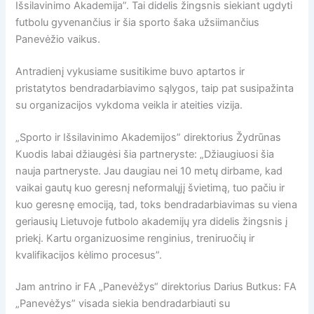
Išsilavinimo Akademija”. Tai didelis žingsnis siekiant ugdyti
futbolu gyvenančius ir šia sporto šaka užsiimančius
Panevėžio vaikus.
Antradienį vykusiame susitikime buvo aptartos ir
pristatytos bendradarbiavimo sąlygos, taip pat susipažinta
su organizacijos vykdoma veikla ir ateities vizija.
„Sporto ir Išsilavinimo Akademijos” direktorius Žydrūnas
Kuodis labai džiaugėsi šia partneryste: „Džiaugiuosi šia
nauja partneryste. Jau daugiau nei 10 metų dirbame, kad
vaikai gautų kuo geresnį neformalųjį švietimą, tuo pačiu ir
kuo geresnę emociją, tad, toks bendradarbiavimas su viena
geriausių Lietuvoje futbolo akademijų yra didelis žingsnis į
priekį. Kartu organizuosime renginius, treniruočių ir
kvalifikacijos kėlimo procesus”.
Jam antrino ir FA „Panevėžys“ direktorius Darius Butkus: FA
„Panevėžys” visada siekia bendradarbiauti su