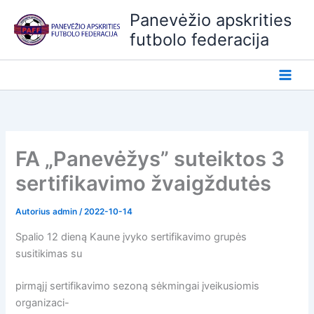
Pereiti
Panevėžio apskrities
prie
futbolo federacija
turinio
FA „Panevėžys” suteiktos 3
sertifikavimo žvaigždutės
Autorius
admin
/
2022-10-14
Spalio 12 dieną Kaune įvyko sertifikavimo grupės
susitikimas su
pirmąjį sertifikavimo sezoną sėkmingai įveikusiomis
organizaci-