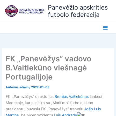
Pereiti
Panevėžio apskrities
prie
futbolo federacija
turinio
FK „Panevėžys” vadovo
B.Vaitiekūno viešnagė
Portugalijoje
Autorius
admin
/
2022-01-03
FK ,,Panevėžys“ direktorius
Bronius Vaitiekūnas
lankėsi
Madeiroje, kur susitiko su „Maritimo“ futbolo klubo
prezidentu, buvusiu FK „Panevėžys“ treneriu
João Luis
Martins
, bei viceprezidentu
Luís Andrade