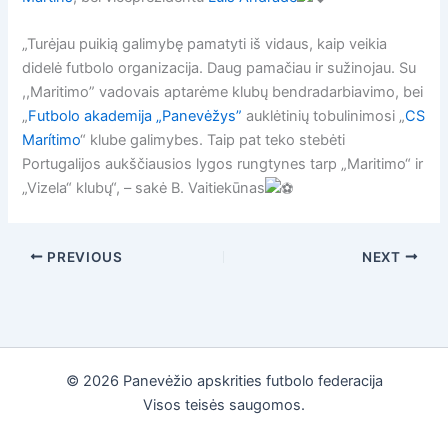
„Turėjau puikią galimybę pamatyti iš vidaus, kaip veikia
didelė futbolo organizacija. Daug pamačiau ir sužinojau. Su
,,Maritimo” vadovais aptarėme klubų bendradarbiavimo, bei
„
Futbolo akademija „Panevėžys”
auklėtinių tobulinimosi „
CS
Marítimo
“ klube galimybes. Taip pat teko stebėti
Portugalijos aukščiausios lygos rungtynes tarp „Maritimo“ ir
„Vizela“ klubų“, – sakė B. Vaitiekūnas
PREVIOUS
NEXT
© 2026 Panevėžio apskrities futbolo federacija
Visos teisės saugomos.