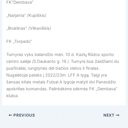
FK”Dembava”
„Narjanta” /Kupiškis/
„Bruklinas” /Vilkaviškis/
FK „Torpedo”
Turnyras vyks balandžio mėn. 10 d. Kazlų Rūdos sporto
centro salėje /S.Daukanto g. 19 /. Turnyre bus žaidžiami du
pusfinaliai, rungtynės dėl trečios vietos ir finalas.
Nugalėtojai pateks į 2022/23m. LFF A lygą. Taigi yra
šansas kitais metais Futsal A lygoje matyti dvi Panevėžio
apskrities komandas. Palinkėkime sėkmės FK „Dembava”
klubui.
PREVIOUS
NEXT