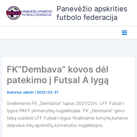
Pereiti
Panevėžio apskrities
prie
futbolo federacija
turinio
FK”Dembava” kovos dėl
patekimo į Futsal A lygą
Autorius
admin
/
2022-03-31
Sveikiname FK „Dembava” tapus 2021/22m. LFF Futsal I
lygos PAFF pirmenybių nugalėtojais. FK „Dembava” gavo
teisę sužaisti LFF Futsal I lygos finaliniame turnyre,kuriame
dalyvaus kitų apskričių komandos nugalėtojos.