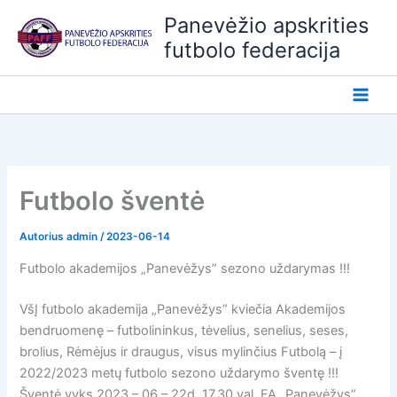
Pereiti
Panevėžio apskrities
prie
futbolo federacija
turinio
Futbolo šventė
Autorius
admin
/
2023-06-14
Futbolo akademijos „Panevėžys” sezono uždarymas !!!
VšĮ futbolo akademija „Panevėžys” kviečia Akademijos
bendruomenę – futbolininkus, tėvelius, senelius, seses,
brolius, Rėmėjus ir draugus, visus mylinčius Futbolą – į
2022/2023 metų futbolo sezono uždarymo šventę !!!
Šventė vyks 2023 – 06 – 22d. 17.30 val. FA „Panevėžys”