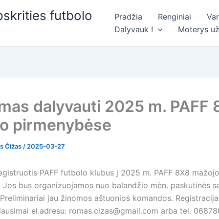
skrities futbolo
Pradžia
Renginiai
Va
Dalyvauk !
Moterys už
imas dalyvauti 2025 m. PAFF
lo pirmenybėse
s Čižas
/
2025-03-27
egistruotis PAFF futbolo klubus į 2025 m. PAFF 8X8 mažojo
 Jos bus organizuojamos nuo balandžio mėn. paskutinės sav
Preliminariai jau žinomos aštuonios komandos. Registracija 
klausimai el.adresu: romas.cizas@gmail.com arba tel. 0687