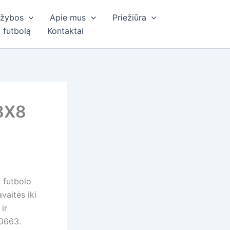
ržybos
Apie mus
Priežiūra
 futbolą
Kontaktai
 8X8
 futbolo
aitės iki
ir
80663.