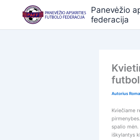
Pereiti
Panevėžio ap
prie
federacija
turinio
Kviet
futbo
Autorius
Roma
Kviečiame r
pirmenybes.
spalio mėn. 
iškylantys 