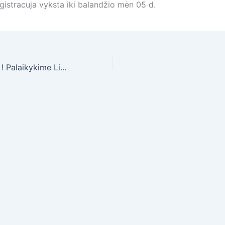
istracuja vyksta iki balandžio mėn 05 d.
Lietuva -Suomija ! Palaikykime Lietuvos futbolo rinktinę