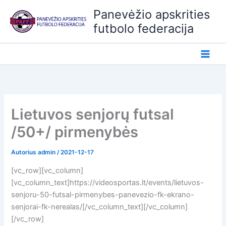
Pereiti
Panevėžio apskrities
prie
futbolo federacija
turinio
Lietuvos senjorų futsal
/50+/ pirmenybės
Autorius
admin
/
2021-12-17
[vc_row][vc_column]
[vc_column_text]https://videosportas.lt/events/lietuvos-
senjoru-50-futsal-pirmenybes-panevezio-fk-ekrano-
senjorai-fk-nerealas/[/vc_column_text][/vc_column]
[/vc_row]