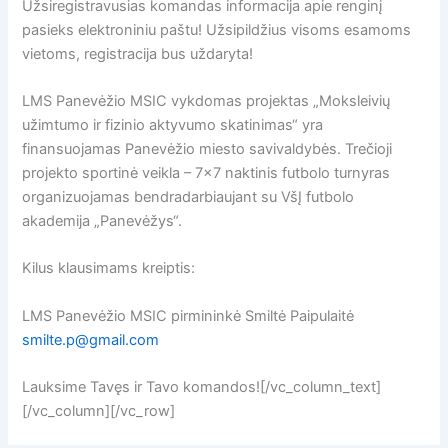
Užsiregistravusias komandas informacija apie renginį
pasieks elektroniniu paštu! Užsipildžius visoms esamoms
vietoms, registracija bus uždaryta!
LMS Panevėžio MSIC vykdomas projektas „Moksleivių
užimtumo ir fizinio aktyvumo skatinimas“ yra
finansuojamas Panevėžio miesto savivaldybės. Trečioji
projekto sportinė veikla – 7×7 naktinis futbolo turnyras
organizuojamas bendradarbiaujant su VšĮ futbolo
akademija „Panevėžys“.
Kilus klausimams kreiptis:
LMS Panevėžio MSIC pirmininkė Smiltė Paipulaitė
smilte.p@gmail.com
Lauksime Tavęs ir Tavo komandos![/vc_column_text]
[/vc_column][/vc_row]