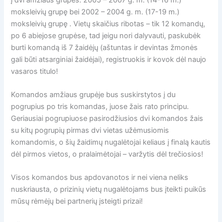
moksleivių grupę bei 2002 – 2004 g. m. (17-19 m.)
moksleivių grupę . Vietų skaičius ribotas – tik 12 komandų,
po 6 abiejose grupėse, tad jeigu nori dalyvauti, paskubėk
burti komandą iš 7 žaidėjų (aštuntas ir devintas žmonės
gali būti atsarginiai žaidėjai), registruokis ir kovok dėl naujo
vasaros titulo!
Komandos amžiaus grupėje bus suskirstytos į du
pogrupius po tris komandas, juose žais rato principu.
Geriausiai pogrupiuose pasirodžiusios dvi komandos žais
su kitų pogrupių pirmas dvi vietas užėmusiomis
komandomis, o šių žaidimų nugalėtojai keliaus į finalą kautis
dėl pirmos vietos, o pralaimėtojai – varžytis dėl trečiosios!
Visos komandos bus apdovanotos ir nei viena neliks
nuskriausta, o prizinių vietų nugalėtojams bus įteikti puikūs
mūsų rėmėjų bei partnerių įsteigti prizai!