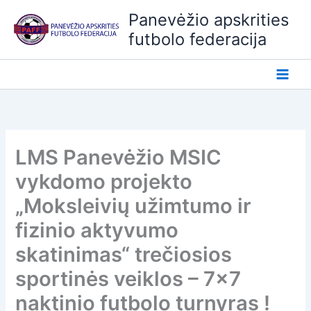
Pereiti
Panevėžio apskrities
prie
futbolo federacija
turinio
LMS Panevėžio MSIC
vykdomo projekto
„Moksleivių užimtumo ir
fizinio aktyvumo
skatinimas“ trečiosios
sportinės veiklos – 7×7
naktinio futbolo turnyras !