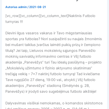
Autorius
admin
/
2021-08-21
[vc_row][vc_column][vc_column_text]Naktinis Futbolo
turnyras !!!
Dievini ilgus vasaros vakarus ir Tavo mėgstamiausias
sportas yra futbolas? Nori susipažinti su naujais žmonėmis
bei mušant taiklius įvarčius laimėti puikių prizų ir čempiono
titulą? Jei taip, Lietuvos moksleivių sąjungos Panevėžio
mokinių savivaldų informavimo centras ir VšĮ futbolo
akademija „Panevėžys“ turi Tau idealų pasiūlymą – projekto
„Moksleivių užimtumo ir fizinio aktyvumo skatinimas“
trečiąją veiklą – 7×7 naktinį futbolo turnyrą! Tad kviečiame
Tave rugpjūčio 27 dieną, 19:00 val., atvykti į VšĮ futbolo
akademijos „Panevėžys“ stadioną (Smėlynės g. 2B,
Panevėžys) ir įrodyti savo sugebėjimus futbolo aikštėje!
Dalyvavimas visiškai nemokamas, o komandos skirstomos
į dvi amžiaus grupes: 2005 – 2007 g. m. (14-16 m.)