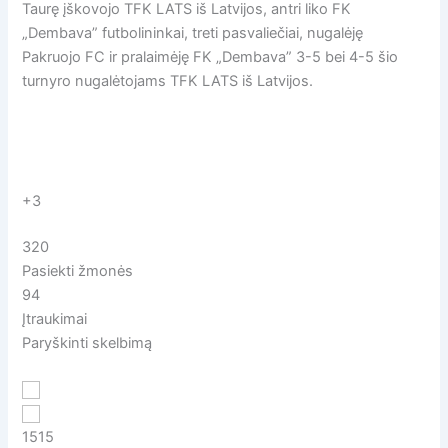
Taurę įškovojo TFK LATS iš Latvijos, antri liko FK
„Dembava” futbolininkai, treti pasvaliečiai, nugalėję
Pakruojo FC ir pralaimėję FK „Dembava” 3-5 bei 4-5 šio
turnyro nugalėtojams TFK LATS iš Latvijos.
+3
320
Pasiekti žmonės
94
Įtraukimai
Paryškinti skelbimą
15
15