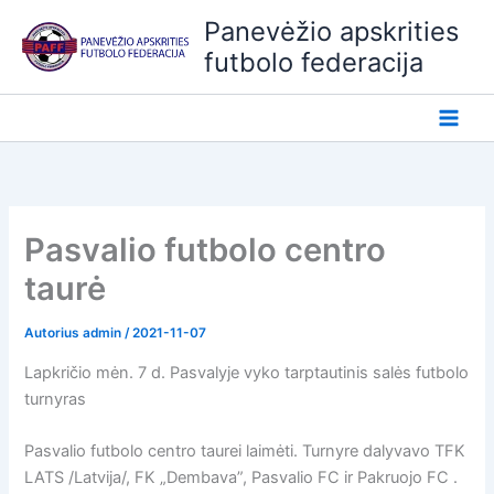
Pereiti
Panevėžio apskrities
prie
futbolo federacija
turinio
Pasvalio futbolo centro
taurė
Autorius
admin
/
2021-11-07
Lapkričio mėn. 7 d. Pasvalyje vyko tarptautinis salės futbolo
turnyras
Pasvalio futbolo centro taurei laimėti. Turnyre dalyvavo TFK
LATS /Latvija/, FK „Dembava”, Pasvalio FC ir Pakruojo FC .