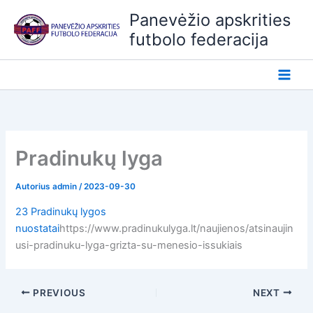
Pereiti
Panevėžio apskrities
prie
futbolo federacija
turinio
Pradinukų lyga
Autorius
admin
/
2023-09-30
23 Pradinukų lygos
nuostatai
https://www.pradinukulyga.lt/naujienos/atsinaujin
usi-pradinuku-lyga-grizta-su-menesio-issukiais
PREVIOUS
NEXT