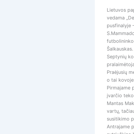
Lietuvos pa
vedama „Dem
pusfinalyje 
S.Mammadova
futbolininko
Šalkauskas.
Septynių kom
pralaimėtoja
Praėjusių me
o tai kovoje
Pirmajame p
įvarčio tek
Mantas Maku
vartų, tačia
susitikimo 
Antrajame p