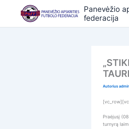
Pereiti
Panevėžio ap
prie
federacija
turinio
„STI
TAUR
Autorius
admi
[vc_row][vc
Praėjusį (08
turnyrą la