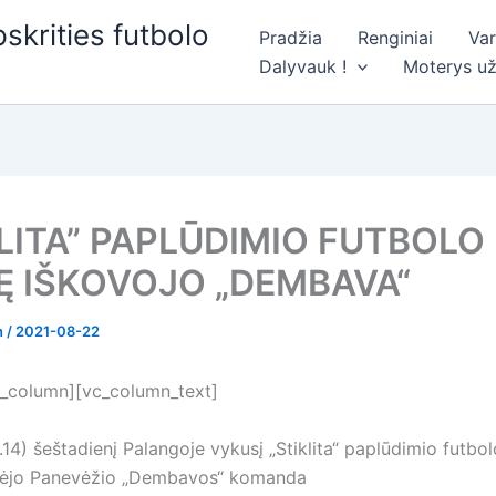
skrities futbolo
Pradžia
Renginiai
Va
Dalyvauk !
Moterys už
KLITA” PAPLŪDIMIO FUTBOLO
Ę IŠKOVOJO „DEMBAVA“
n
/
2021-08-22
_column][vc_column_text]
.14) šeštadienį Palangoje vykusį „Stiklita“ paplūdimio futbol
imėjo Panevėžio „Dembavos“ komanda