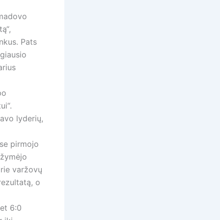
mmadovo
ą“,
inkus. Pats
giausio
arius
po
ui“.
avo lyderių,
ėse pirmojo
sižymėjo
prie varžovų
ezultatą, o
et 6:0