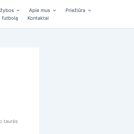
ržybos
Apie mus
Priežiūra
 futbolą
Kontaktai
o taurės