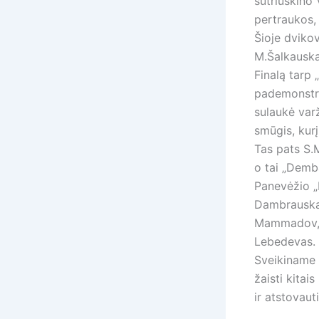
sutriuškino 
pertraukos,
Šioje dviko
M.Šalkauska
Finalą tarp 
pademonstra
sulaukė var
smūgis, kur
Tas pats S.
o tai „Demba
Panevėžio „
Dambrauskas
Mammadov, A
Lebedevas.
Sveikiname 
žaisti kita
ir atstovaut