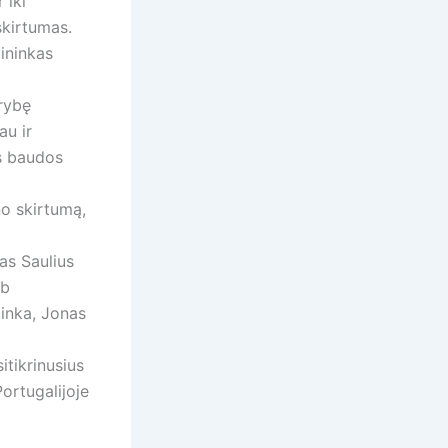
 iki
skirtumas.
ininkas
trybę
au ir
as baudos
o skirtumą,
as Saulius
ib
inka, Jonas
itikrinusius
ortugalijoje