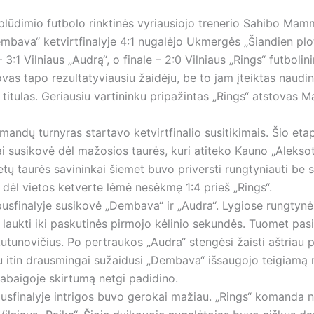
plūdimio futbolo rinktinės vyriausiojo trenerio Sahibo Ma
bava“ ketvirtfinalyje 4:1 nugalėjo Ukmergės „Šiandien plot
– 3:1 Vilniaus „Audrą“, o finale – 2:0 Vilniaus „Rings“ futbolin
s tapo rezultatyviausiu žaidėju, be to jam įteiktas naudin
 titulas. Geriausiu vartininku pripažintas „Rings“ atstovas M
andų turnyras startavo ketvirtfinalio susitikimais. Šio eta
i susikovė dėl mažosios taurės, kuri atiteko Kauno „Aleksot
tų taurės savininkai šiemet buvo priversti rungtyniauti be s
 dėl vietos ketverte lėmė nesėkmę 1:4 prieš „Rings“.
usfinalyje susikovė „Dembava“ ir „Audra“. Lygiose rungtyn
o laukti iki paskutinės pirmojo kėlinio sekundės. Tuomet pa
tunovičius. Po pertraukos „Audra“ stengėsi žaisti aštriau 
u itin drausmingai sužaidusi „Dembava“ išsaugojo teigiamą r
pabaigoje skirtumą netgi padidino.
usfinalyje intrigos buvo gerokai mažiau. „Rings“ komanda n