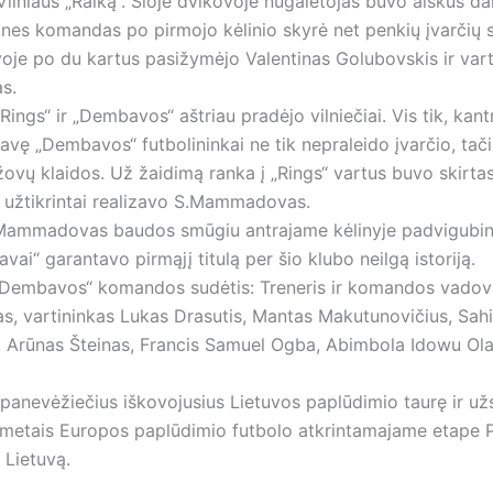
Vilniaus „Raiką“. Šioje dvikovoje nugalėtojas buvo aiškus dar
 nes komandas po pirmojo kėlinio skyrė net penkių įvarčių 
voje po du kartus pasižymėjo Valentinas Golubovskis ir vart
s.
„Rings“ ir „Dembavos“ aštriau pradėjo vilniečiai. Vis tik, kan
vę „Dembavos“ futbolininkai ne tik nepraleido įvarčio, tači
žovų klaidos. Už žaidimą ranka į „Rings“ vartus buvo skirt
į užtikrintai realizavo S.Mammadovas.
Mammadovas baudos smūgiu antrajame kėlinyje padvigubin
vai“ garantavo pirmąjį titulą per šio klubo neilgą istoriją.
Dembavos“ komandos sudėtis: Treneris ir komandos vadov
, vartininkas Lukas Drasutis, Mantas Makutunovičius, Sah
rūnas Šteinas, Francis Samuel Ogba, Abimbola Idowu Ola
panevėžiečius iškovojusius Lietuvos paplūdimio taurę ir užs
is metais Europos paplūdimio futbolo atkrintamajame etape P
i Lietuvą.