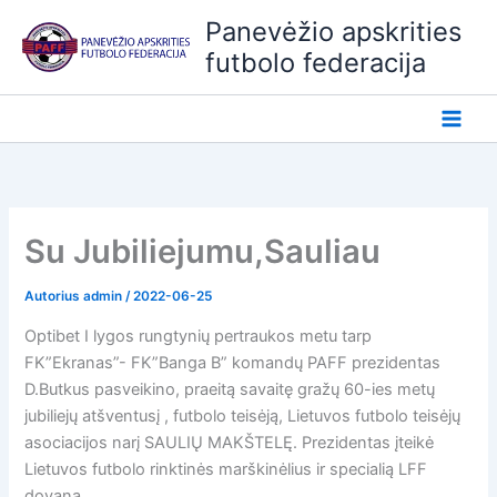
Pereiti
Panevėžio apskrities
prie
futbolo federacija
turinio
Su Jubiliejumu,Sauliau
Autorius
admin
/
2022-06-25
Optibet I lygos rungtynių pertraukos metu tarp
FK”Ekranas”- FK”Banga B” komandų PAFF prezidentas
D.Butkus pasveikino, praeitą savaitę gražų 60-ies metų
jubiliejų atšventusį , futbolo teisėją, Lietuvos futbolo teisėjų
asociacijos narį SAULIŲ MAKŠTELĘ. Prezidentas įteikė
Lietuvos futbolo rinktinės marškinėlius ir specialią LFF
dovaną.