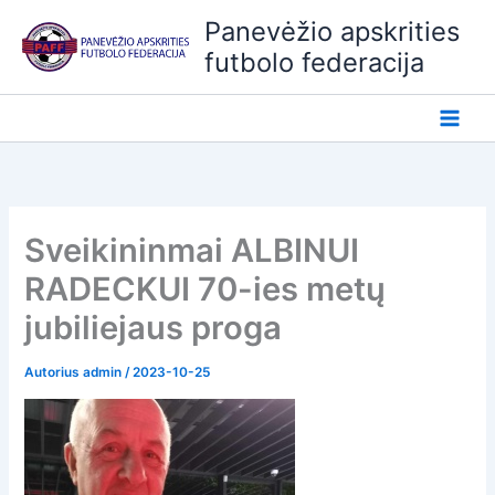
Pereiti
Panevėžio apskrities
prie
futbolo federacija
turinio
Sveikininmai ALBINUI
RADECKUI 70-ies metų
jubiliejaus proga
Autorius
admin
/
2023-10-25