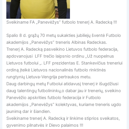
Sveikiname FA „Panevėžys” futbolo trenerį A. Radecką !!!
Spalio 8 d. grąžų 70 metų sukakties jubiliejų šventė Futbolo
akademijos „Panevėžys” treneris Albinas Radeckas.
Trenerį A. Radecką pasveikino Lietuvos futbolo federacija,
apdovanojusi LFF trečio laipsnio ordinu „Už nuopelnus
Lietuvos futbolui „. LFF prezidentas E. Stankevičius treneriui
ordiną įteikė Lietuvos nacionalinės futbolo rinktinės
rungtynių Lietuva-Vengrija pertraukos metu.
Daug darbingų metų Futbolui atidavusį trenerį ir išugdžiusi
daug talentingų futbolininkų,o dabar jau ir trenerių, sveikino
Panevėžio apskrities futbolo federacija ir Futbolo
akademijos „Panevėžys” kolektyvas, kuriame treneris ugdo
jaunimą dar ir šiandien.
Sveikiname trenerį A. Radecką ir linkime stiprios sveikatos,
gyvenimo pilnatvės ir Dievo palaimos !!!