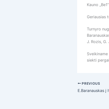
Kauno „Be1” 
Geriausias t
Turnyro nuga
Baranauskas,
J. Rozis, G.
Sveikiname j
siekti perga
PREVIOUS
E.Baranauskas į It