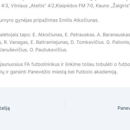
4:3, Vilniaus „Ateitis” 4:2,Klaipėdos FM 7:0, Kauno „Žalgiris”
urnyro gynėjas pripažintas Emilis Atkočiunas.
lėtojais tapo: E. Atkočiunas, E. Petrauskas. A. Baranauskas
 R. Vanagas, E. Baltramiejunas, D. Tomkevičius. G. Palionis,
 Januševičius. O. Pauliukevičius.
aunuosius FA futbolininkus ir linkime toliau tobulėti o futbo
lių ir garsinti Panevėžio miestą bei Futbolo akademiją.
aliją
Panev