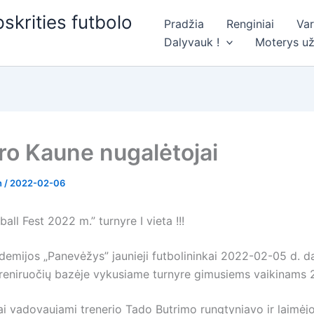
skrities futbolo
Pradžia
Renginiai
Va
Dalyvauk !
Moterys už
ro Kaune nugalėtojai
n
/
2022-02-06
all Fest 2022 m.” turnyre I vieta !!!
demijos „Panevėžys” jaunieji futbolininkai 2022-02-05 d. d
reniruočių bazėje vykusiame turnyre gimusiems vaikinams 
iai vadovaujami trenerio Tado Butrimo rungtyniavo ir laimėj