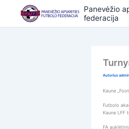
Pereiti
Panevėžio ap
prie
federacija
turinio
Turny
Autorius
admi
Kaune „Footb
Futbolo aka
Kaune LFF t
FA auklėtin