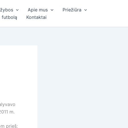
ržybos
Apie mus
Priežiūra
 futbolą
Kontaktai
alyvavo
2011 m.
om prieš: