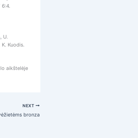
 6:4.
, U.
 K. Kuodis.
lo aikštelėje
NEXT
ėžietėms bronza